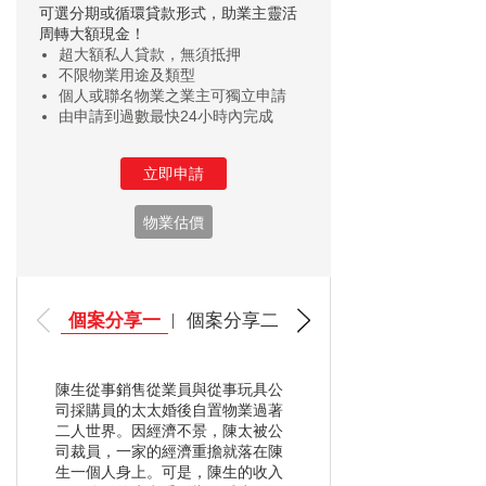
可選分期或循環貸款形式，助業主靈活
周轉大額現金！
超大額私人貸款，無須抵押
不限物業用途及類型
個人或聯名物業之業主可獨立申請
由申請到過數最快24小時內完成
立即申請
物業估價
個案分享一
個案分享二
陳生從事銷售從業員與從事玩具公
司採購員的太太婚後自置物業過著
二人世界。因經濟不景，陳太被公
司裁員，一家的經濟重擔就落在陳
生一個人身上。可是，陳生的收入