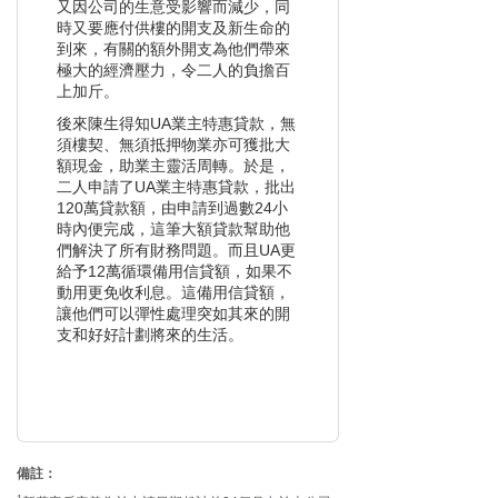
又因公司的生意受影響而減少，同
時又要應付供樓的開支及新生命的
到來，有關的額外開支為他們帶來
極大的經濟壓力，令二人的負擔百
上加斤。
後來陳生得知UA業主特惠貸款，無
須樓契、無須抵押物業亦可獲批大
額現金，助業主靈活周轉。於是，
二人申請了UA業主特惠貸款，批出
120萬貸款額，由申請到過數24小
時內便完成，這筆大額貸款幫助他
們解決了所有財務問題。而且UA更
給予12萬循環備用信貸額，如果不
動用更免收利息。這備用信貸額，
讓他們可以彈性處理突如其來的開
支和好好計劃將來的生活。
備註：