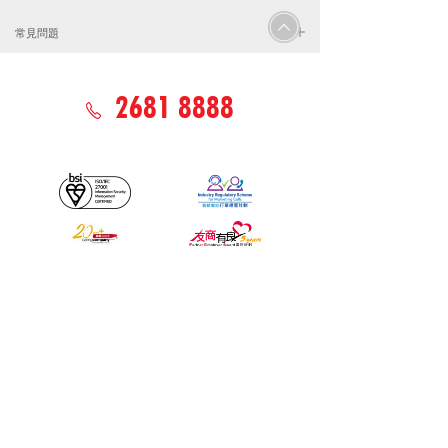
常見問題
業主私人物業大額貸款服務盡在UA！UA提供業主特惠
貸款，業主可選分期或循環貸款形式，讓業主貸款時按
2681 8888
自己還款能力制定還款計劃，即使是申請大額貸款也能
輕鬆批核！
業主私人物業大額貸
款速度緩慢無需怕，
UA滿足貸款需求
找金融公司貸款是很多人會做的事情，一來可以緩解經
濟壓力，二來可以做成更多事情，不過在這年代想要貸
款會遇到各種各樣的問題，無論是物業貸款，大額貸
款，還是業主私人貸款，要瞭解貸款的相關常識。
物業貸款及業主私人貸款是