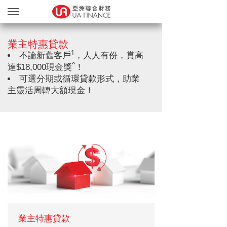
貸款服務
業主特惠貸款
貸款確認
1
不論新舊客戶
，人人有份，賞高
^
達$18,000現金獎
！
繽FUN禮品天地
可選分期或循環貸款形式，助業
友獎賞計劃
主靈活周轉大額現金！
網上遞交文件
關於我們
親身辦理
Blog
简
EN
業主特惠貸款