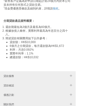
1
新舊客戶定義為於申請日期起計前24個月內於本公司
並未持有任何形式之貸款交易。
^
現金獎優惠受條款及細則約束，詳情請
按此
。
分期貸款產品資料概要：
還款期最短為3個月及最長為60個月。
根據放債人條例，實際利率最高為年息百分之四十
八。
簡述貸款有關費用如下以作參考：
貸款額：HK$10,000
6個月之分期貸款，每月還款額為HK$1,672
利率：月息0.092%
實際年利率：1.1%
總還款額：HK$10,032
業主私人物業大額
貸款服務
貸款｜置業特惠貸
貸款確認
款｜UA亞洲聯合
優惠計劃
財務
關於我們