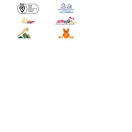
限短的問題。最後，需要瞭解
中小型企業貸款方便性問題，
如果需要東奔西走，需要繁瑣
的貸款流程，那大可不必。
中小型企業貸款信貸保證
計畫優勢多
當然如果遇到的是靠譜的中小
型企業借錢周轉，那能解決的
難題就相當多，能帶來優越的
貸款體驗，從申請到審批帶到
過數，公司貸款全程都可以用
極速來形容，貸款的金額也能
滿足需要，不需要面對面貸
款，可以全程線上上操作，星