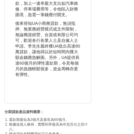
以緩解資金壓力，享受方便，
款，加上一連串龐大支出如汽車維
不用擔憂資金周轉問題，現無
修、停車場費用等，令他陷入財務
困境，急需一筆錢應付開支。
論是初創企業還是中小型企業
後來得知UA小商務貸款，無須抵
貸款需求大，都可能會在一定
押、無業務經營模式或文件限制，
無論獨資經營、合資或有限公司均
的時間內遇到現金流問題，有
可，歡迎各行各業人士及自僱人士
想法需借錢現金周轉時，可按
申請。李先生最終獲UA批出高達80
萬貸款，讓他得以於短時間內獲大
照這份指南來安排。
額金錢應急解困。另外，UA提供長
達60個月的彈性還款期，令其每個
瞭解可行的中小型企業借
月的負擔輕鬆很多，資金周轉亦更
錢現金周轉貸款適用計畫
有彈性。
首先，借錢現金周轉是指通過
借貸方式來解決公司短期的資
金缺口。這種方式在一定程度
分期貸款產品資料概要：
上可以幫助企業應對緊急情
還款期最短為3個月及最長為60個月。
況，但需要注意的是，借款方
根據放債人條例，實際利率最高為年息百分之四十
八。
需要承擔一定的利息和費用，
簡述貸款有關費用如下以作參考：