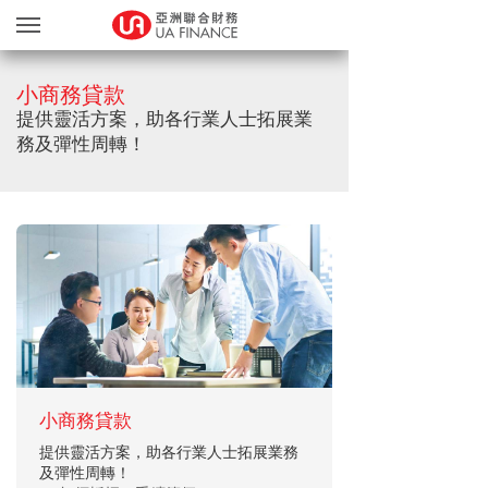
貸款服務
小商務貸款
貸款確認
提供靈活方案，助各行業人士拓展業
務及彈性周轉！
繽FUN禮品天地
友獎賞計劃
中小型企業貸款
網上遞交文件
｜公司貸款借錢
關於我們
現金周轉即批｜
親身辦理
UA亞洲聯合財務
Blog
公司要借錢現金周轉？中小型
简
EN
企業貸款服務盡在UA！UA提
小商務貸款
供不同靈活公司貸款方案，方
提供靈活方案，助各行業人士拓展業務
便公司拓展業務及解決周轉問
及彈性周轉！