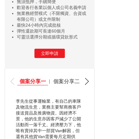
無須抵押，手續簡便
題，申請時無須抵押且手續簡
歡迎各行各業以個人或公司名義申請
無業務經營模式（不限獨資、合資或
便，最快更可於24小時內完
有限公司）或文件限制
成批核！
最快24小時內完成批核
彈性還款期可長達60個月
可靈活選擇分期或循環貸款形式
公司資金/現金周轉
困難有辦法，中小型
立即申請
企業公司貸款指南來
了
個案分享一
個案分享二
在疫情影響下，全球經濟衰退
嚴重，各大企業公司都在夾縫
中生存，壓力可想而知，他們
李先生從事運輸業，有自己的車隊
及物流生意，業務主要幫商務客戶
更加需要保守形式前進，有許
接送貨品及推廣物資。因經濟不
景，他的生意亦因客戶減少了公開
多情況需要借錢來現金周轉，
活動而一落千丈。經濟壓力下，他
而選擇合適的貸款公司合作可
唯有賣掉其中一部貨Van解困，但
還有其他貨Van需要每月定期供