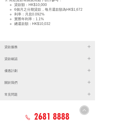
貸款額：HK$10,000
大部分人在借錢現金周轉貸款
6個月之分期貸款，每月還款額為HK$1,672
利率：月息0.092%
時瞭解的是私人貸款方面的內
實際年利率：1.1%
容，但如果想要的是更多資
總還款額：HK$10,032
金，此時就要關注中小企業貸
款方面的計畫了，市場上面有
貸款服務
一些貸款公司提供了專項服
貸款確認
務，能滿足中小企業的資金需
求。當然在瞭解過程中需要注
優惠計劃
意眾多細節，要關注借錢現金
關於我們
周轉機構的安全性，靠譜性，
常見問題
透明性，公司貸款是否存在貓
膩或暗箱操作的行為。再來，
需要關注貸款計畫的實用性，
2681 8888
是否滿足企業資金需求，是否
存在高利息，下款慢，還款期