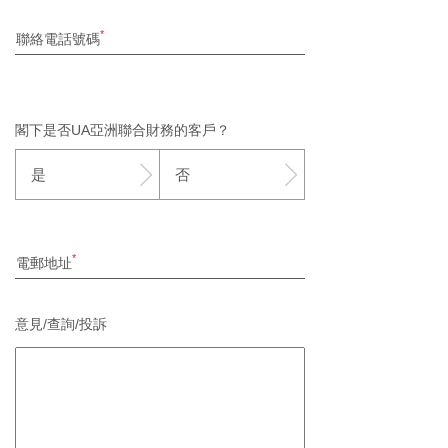
聯絡電話號碼
閣下是否UA亞洲聯合財務的客戶？
是
否
電郵地址
意見/查詢/投訴