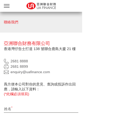
貸款服務
聯絡我們
貸款確認
繽FUN禮品天地
亞洲聯合財務有限公司
友獎賞計劃
香港灣仔告士打道 138 號聯合鹿島大廈 21 樓
網上遞交文件
2681 8888
關於我們
2681 8899
親身辦理
enquiry@uafinance.com
Blog
爲方便本公司對你的意見、查詢或投訴作出回
應，請輸入以下資料：
简
EN
(*此欄必須填寫)
姓名