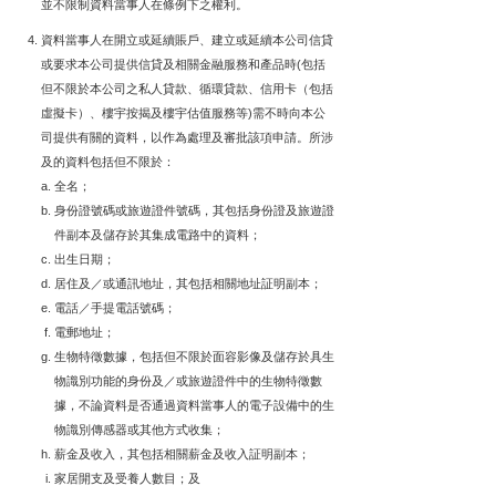
並不限制資料當事人在條例下之權利。
資料當事人在開立或延續賬戶、建立或延續本公司信貸
或要求本公司提供信貸及相關金融服務和產品時(包括
但不限於本公司之私人貸款、循環貸款、信用卡（包括
虛擬卡）、樓宇按揭及樓宇估值服務等)需不時向本公
司提供有關的資料，以作為處理及審批該項申請。所涉
及的資料包括但不限於：
全名；
身份證號碼或旅遊證件號碼，其包括身份證及旅遊證
件副本及儲存於其集成電路中的資料；
出生日期；
居住及／或通訊地址，其包括相關地址証明副本；
電話／手提電話號碼；
電郵地址；
生物特徵數據，包括但不限於面容影像及儲存於具生
物識別功能的身份及／或旅遊證件中的生物特徵數
據，不論資料是否通過資料當事人的電子設備中的生
物識別傳感器或其他方式收集；
薪金及收入，其包括相關薪金及收入証明副本；
家居開支及受養人數目；及