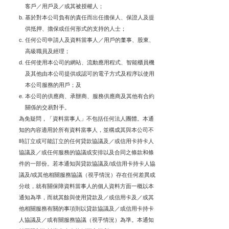
客戶／用戶及／或其被授權人；
基於對本公司負有的責任而出任擔保人、保證人及提
供抵押、擔保或任何形式的支持的人士；
任何公司申請人及資料當事人／用戶的董事、股東、
高級職員及經理；
任何使用本公司的網站、流動應用程式、智能櫃員機
及其他由本公司提供或認可的電子方式及程序以使用
本公司服務的用戶；及
本公司的供應商、承辦商、服務供應商及其他有合約
關係的交易對手。
為免疑問，「資料當事人」不包括任何法人團體。本通
知的內容適用於所有資料當事人，並構成其與本公司不
時訂立或可能訂立的任何貸款協議及／或信用卡持卡人
協議及／或任何服務的協議或安排以及合同之條款和條
件的一部份。若本通知與貸款協議及/或信用卡持卡人協
議及/或其他相關服務協議（視乎情況）存在任何差異或
分歧，就有關保障資料當事人的個人資料方面一概以本
通知為準，而就其餘與使用貸款及／或信用卡及／或其
他相關服務有關的事項則以貸款協議及／或信用卡持卡
人協議及／或有關服務協議（視乎情況）為準。本通知