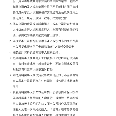
份子資金籌集或其他非法活動的集團方案中，有關在
集團公司內及／或在集團公司的不同部門之間的資料
及信息分享及／或有關任何其他資料及信息的使用之
任何責任、規定、政策、程序、措施或安排；
使本公司的實質或建議承讓人，或本公司對資料當事
人權益的參與人或附屬參與人，能對有關擬進行的轉
讓、參與或附屬參與的交易作出評核；
與接受本公司發行的信用卡及／或預付卡的商戶及與
本公司提供聯名信用卡服務(如有)之實體交換資料；
編製統計資料及資料當事人檔案記錄；
把資料當事人和其他人士的資料作比較以進行信貸調
查、資料核實或產生或核實資料，不論有關比較是否
為對該資料當事人採取追討行動；
維持資料當事人的信貸記錄或其他記錄，不論資料當
事人與本公司是否存在任何關係，以作現在或將來參
考用；
就着資料當事人所欠本公司的一切債項向承保人投保
與資料當事人相關連的人壽保險，以保障一旦資料當
事人身故後本公司的利益，而本公司將作為該保單的
擁有人及唯一與最終受益人。「資料」在本條的釋義
包括但不限於資料當事人的姓名、身份證明文件號