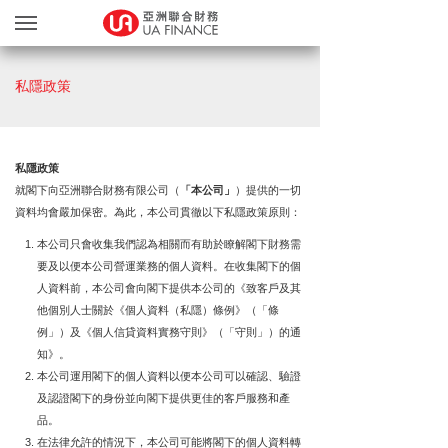
貸款服務
私隱政策
貸款確認
繽FUN禮品天地
友獎賞計劃
私隱政策
就閣下向亞洲聯合財務有限公司（
「本公司」
）提供的一切
網上遞交文件
資料均會嚴加保密。為此，本公司貫徹以下私隱政策原則：
關於我們
本公司只會收集我們認為相關而有助於瞭解閣下財務需
要及以便本公司營運業務的個人資料。在收集閣下的個
親身辦理
人資料前，本公司會向閣下提供本公司的《致客戶及其
Blog
他個別人士關於《個人資料（私隱）條例》（「條
例」）及《個人信貸資料實務守則》（「守則」）的通
简
EN
知》。
本公司運用閣下的個人資料以便本公司可以確認、驗證
及認證閣下的身份並向閣下提供更佳的客戶服務和產
品。
在法律允許的情況下，本公司可能將閣下的個人資料轉