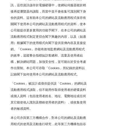
訊，這些資訊儲存於電腦硬碟中，使網站伺服器能於稍
後再從瀏覽器內讀取，而當中並不會收集可識別閣下身
份的資料。這有助本公司的網站及流動應用程式保存有
關閣下使用本公司的網站及流動應用程式的資料，使本
公司能提供更多實用的功能予閣下、在本公司的網站及
流動應用程式制定更切合閣下興趣的內容，以及（如適
用）根據閣下的使用模式向閣下提供宣傳內容及直接促
銷。「Cookies」亦能有效地監察網站及流動應用程式
的效率，追蹤整合指標如訪客總和、流量及使用者結
構，解決網站問題，加強安全性，並可能出於安全考慮
作出限制。本公司可存取「Cookies」所紀錄的資料以
記錄閣下如何使用本公司的網站及流動應用程式。
「Cookies」被設計成僅供提供該「Cookies」的網站及
流動應用程式讀取，但不能用作取得使用者的硬碟資料
或個人資料（包括使用者姓名、地址、電郵地址或任何
其它能使他人識別及聯絡使用者的資料），或收集使用
者的敏感資料。
本公司亦與第三方機構合作，對本公司的網站及流動應
用程式的使用及活動進行研究，此等第三方機構包括谷