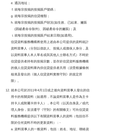
通訊地址；
就每宗按揭的按揭賬戶號碼；
就每宗按揭的信貸種類；
就每宗按揭的按揭賬戶狀況(如生效、已結束、撇賬
(因破產命令除外)、因破產命令的撇賬)；及
就每宗按揭的按揭賬戶結束日期(如適用)。
信貸資料服務機構將使用上述由本公司提供的資料統計
資料當事人（分別以借款人、按揭人或擔保人身分，及
以資料當事人本人單名或與其他人士聯名方式）不時於
信貸提供者持有的按揭宗數，並存於信貸資料服務機構
的個人信貸資料庫內供信貸提供者共用（須受根據條例
核准及發出的《個人信貸資料實務守則》的規定所
限）。
就本公司於2011年4月1日或之後向資料當事人發出的信
用卡的有關資料（如適用，不論資料當事人是作為主卡
持卡人或附屬卡持卡人），本公司（以其自身及／或代
理人身份，並須遵守《守則》的有關條文）可向信貸資
料服務機構提供以下有關資料當事人的資料（包括但不
限於任何資料不時的更新資料）：-
資料當事人的一般資料，包括：姓名、地址、聯絡資