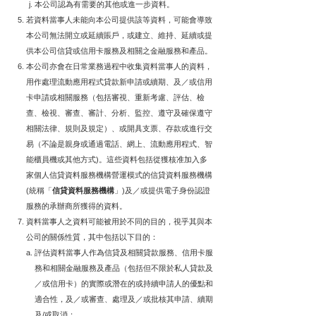
本公司認為有需要的其他或進一步資料。
若資料當事人未能向本公司提供該等資料，可能會導致
本公司無法開立或延續賬戶，或建立、維持、延續或提
供本公司信貸或信用卡服務及相關之金融服務和產品。
本公司亦會在日常業務過程中收集資料當事人的資料，
用作處理流動應用程式貸款新申請或續期、及／或信用
卡申請或相關服務（包括審視、重新考慮、評估、檢
查、檢視、審查、審計、分析、監控、遵守及確保遵守
相關法律、規則及規定）、或開具支票、存款或進行交
易（不論是親身或通過電話、網上、流動應用程式、智
能櫃員機或其他方式)。這些資料包括從獲核准加入多
家個人信貸資料服務機構營運模式的信貸資料服務機構
(統稱「
信貸資料服務機構
」)及／或提供電子身份認證
服務的承辦商所獲得的資料。
資料當事人之資料可能被用於不同的目的，視乎其與本
公司的關係性質，其中包括以下目的：
評估資料當事人作為信貸及相關貸款服務、信用卡服
務和相關金融服務及產品（包括但不限於私人貸款及
／或信用卡）的實際或潛在的或持續申請人的優點和
適合性，及／或審查、處理及／或批核其申請、續期
及/或取消；