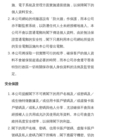
施、電子系統及管理方面實施適當措施，以保障閣下的
個人資料安全。
本公司網站的伺服器設有「防火牆」作保護，而本公司
亦不斷監察系統，以防遭任何人士未經授權地進入。本
公司不會以普通電郵向閣下傳送個人資料。由於無法保
證普通電郵的安全性，閣下只應利用本公司網站所提供
的安全電郵設施向本公司發出電郵。
本公司將採取一切實際可行的程序，確保客戶的個人資
料不會被保留超過必要的時間，而本公司亦會遵守香港
特別行政區一切有關保存個人身份資料的法例及監管規
定。
安全保證
本公司提醒閣下不可將閣下的用戶名稱及／或密碼及／
或生物特徵數據及／或信用卡賬戶號碼及／或虛擬卡賬
戶號碼及／或私人密碼與他人分享，尤須確保不會與未
經授權人士共用或允許其使用此等資料。本公司會盡力
維持高度安全標準，以保障閣下的利益。
閣下的用戶名稱、密碼、信用卡賬戶號碼、虛擬卡賬戶
號碼及私人密碼乃閣下所獨有，閣下應嚴守機密。切勿