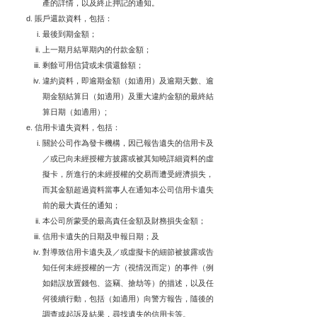
產的詳情，以及終止押記的通知。
賬戶還款資料，包括：
最後到期金額；
上一期月結單期內的付款金額；
剩餘可用信貸或未償還餘額；
違約資料，即逾期金額（如適用）及逾期天數、逾
期金額結算日（如適用）及重大違約金額的最終結
算日期（如適用）;
信用卡遺失資料，包括：
關於公司作為發卡機構，因已報告遺失的信用卡及
／或已向未經授權方披露或被其知曉詳細資料的虛
擬卡，所進行的未經授權的交易而遭受經濟損失，
而其金額超過資料當事人在通知本公司信用卡遺失
前的最大責任的通知；
本公司所蒙受的最高責任金額及財務損失金額；
信用卡遺失的日期及申報日期；及
對導致信用卡遺失及／或虛擬卡的細節被披露或告
知任何未經授權的一方（視情況而定）的事件（例
如錯誤放置錢包、盜竊、搶劫等）的描述，以及任
何後續行動，包括（如適用）向警方報告，隨後的
調查或起訴及結果，尋找遺失的信用卡等。