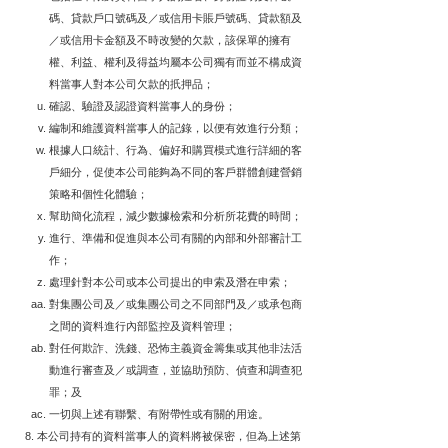
碼、貸款戶口號碼及／或信用卡賬戶號碼、貸款額及
／或信用卡金額及不時改變的欠款，該保單的擁有
權、利益、權利及得益均屬本公司獨有而並不構成資
料當事人對本公司欠款的扺押品；
確認、驗證及認證資料當事人的身份；
編制和維護資料當事人的記錄，以便有效進行分類；
根據人口統計、行為、偏好和購買模式進行詳細的客
戶細分，促使本公司能夠為不同的客戶群體創建營銷
策略和個性化體驗；
幫助簡化流程，減少數據檢索和分析所花費的時間；
進行、準備和促進與本公司有關的內部和外部審計工
作；
處理針對本公司或本公司提出的申索及潛在申索；
對集團公司及／或集團公司之不同部門及／或承包商
之間的資料進行內部監控及資料管理；
對任何欺詐、洗錢、恐怖主義資金籌集或其他非法活
動進行審查及／或調查，並協助預防、偵查和調查犯
罪；及
一切與上述有聯繫、有附帶性或有關的用途。
本公司持有的資料當事人的資料將被保密，但為上述第