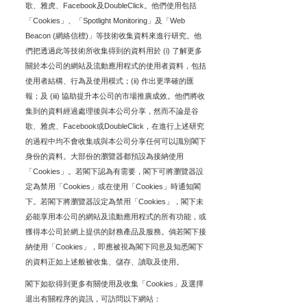
歌、雅虎、Facebook及DoubleClick。他們使用包括
「Cookies」、「Spotlight Monitoring」及「Web
Beacon (網絡信標)」等技術收集資料來進行研究。他
們把透過此等技術所收集得到的資料用於 (i) 了解更多
關於本公司的網站及流動應用程式的使用者資料，包括
使用者結構、行為及使用模式；(ii) 作出更準確的匯
報；及 (iii) 協助提升本公司的市場推廣成效。他們將收
集到的資料經過處理後與本公司分享，然而不論是谷
歌、雅虎、Facebook或DoubleClick，在進行上述研究
的過程中均不會收集或與本公司分享任何可以識別閣下
身份的資料。大部份的瀏覽器都預設為接納使用
「Cookies」。若閣下認為有需要，閣下可將瀏覽器設
定為禁用「Cookies」或在使用「Cookies」時通知閣
下。若閣下將瀏覽器設定為禁用「Cookies」，閣下未
必能享用本公司的網站及流動應用程式的所有功能，或
獲得本公司於網上提供的財務產品及服務。倘若閣下接
納使用「Cookies」，即應被視為閣下同意及知悉閣下
的資料正如上述般被收集、儲存、讀取及使用。
閣下如欲得到更多有關使用及收集「Cookies」及選擇
退出有關程序的資訊，可訪問以下網站：