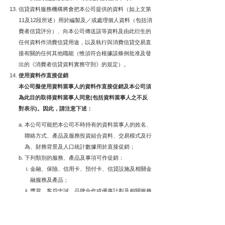
信貸資料服務機構將會把本公司提供的資料（如上文第
11及12段所述）用於編製及／或處理個人資料（包括消
費者信貸評分）、向本公司傳送該等資料及由此衍生的
任何資料作消費信貸用途，以及執行與消費信貸交易直
接有關的任何其他職能（惟須符合根據該條例批准及發
出的《消費者信貸資料實務守則》的規定）。
使用資料作直接促銷
本公司擬使用資料當事人的資料作直接促銷及本公司須
為此目的取得資料當事人同意(包括資料當事人之不反
對表示)。因此，請注意下述：
本公司可能把本公司不時持有的資料當事人的姓名、
聯絡方式、產品及服務投資組合資料、交易模式及行
為、財務背景及人口統計數據用於直接促銷；
下列類別的服務、產品及事項可作促銷：
金融、保險、信用卡、預付卡、信貸設施及相關金
融服務及產品；
獎賞、客戶忠誠、品牌合作或優惠計劃及相關服務
和產品；
本公司的聯名合作夥伴提供之服務和產品（視情
況，該等品牌合作夥伴的名稱會在相關服務和產品