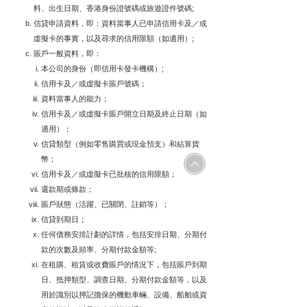
料、出生日期、香港身份證號碼或旅遊證件號碼;
信貸申請資料，即：資料當事人已申請信用卡及／或
虛擬卡的事實，以及尋求的信用限額（如適用）;
賬戶一般資料，即：
本公司的身份（即信用卡發卡機構）;
信用卡及／或虛擬卡賬戶號碼；
資料當事人的能力；
信用卡及／或虛擬卡賬戶開立日期及終止日期（如
適用）；
信貸類型（例如零售購買或現金預支）和結算貨
幣；
信用卡及／或虛擬卡已批核的信用限額；
還款期或條款；
賬戶狀態（活躍、已關閉、註銷等）；
信貸到期日；
任何債務安排計劃的詳情，包括安排日期、分期付
款的次數及頻率、分期付款金額等;
在租購、租賃或收費賬戶的情況下，包括賬戶到期
日、抵押類型、調查日期、分期付款金額等，以及
用於識別以押記擔保的機動車輛、設備、船舶或資