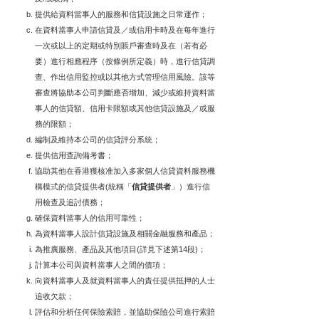
提供給資料當事人的服務和信貸設施之日常運作；
在資料當事人申請信貸及／或信用卡時及在每年進行
一次或以上的定期或特別賬戶審查時及在（若有必
要）進行相應程序（按條例所定義）時，進行信貸調
查、作出信用監控或以其他方式管理信用風險。該等
審查將協助本公司判斷應否增加、減少或維持資料當
事人的信貸額、信用卡限額或其他信貸設施及／或服
務的限額；
編制及維持本公司的信貸評分系統；
提供信用查詢備考書；
協助其他在香港獲核准加入多家個人信貸資料服務機
構模式的信貸提供者(統稱「
信貸提供者
」）進行信
用檢查及追討債務；
確保資料當事人的信用可靠性；
為資料當事人設計信貸設施及相關金融服務和產品；
為推廣服務、產品及其他項目(詳見下述第14段)；
計算本公司與資料當事人之間的債項；
向資料當事人及就資料當事人的責任提供抵押的人士
追收欠款；
評估和分析任何保險索賠，並協助保險公司進行索賠