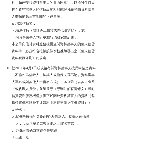
料，如已獲得資料當事人的書面同意），以檢討任何與
授予資料當事人的信貸設施相關或與其義務由資料當事
人擔保的第三方相關的下述事項：
增加信貸額；
縮減信貸（包括終止信貸或降低信貸額）；或
與資料當事人制訂或推行債務安排計劃。
本公司向信貸資料服務機構查閱資料當事人的個人信貸
資料時，必須符合根據該條例核准和發出之《個人信貸
資料實務守則》的規定。
就2011年4月1日或以後有關資料當事人按揭申請之資料
（不論作為借款人、按揭人或擔保人及不論以資料當事
人單名或與其他人士聯名方式），本公司（以其自身及
／或代理人身份，並須遵守《守則》的有關條文）可向
信貸資料服務機構提供下述關於資料當事人的資料（包
括任何但不限於下述資料中不時更新之任何資料）：
全名；
就每宗按揭的身份(即作為借款人、按揭人或擔保
人，以及以單名或與其他人士聯名方式)；
身份證號碼或旅遊證件號碼；
出生日期；