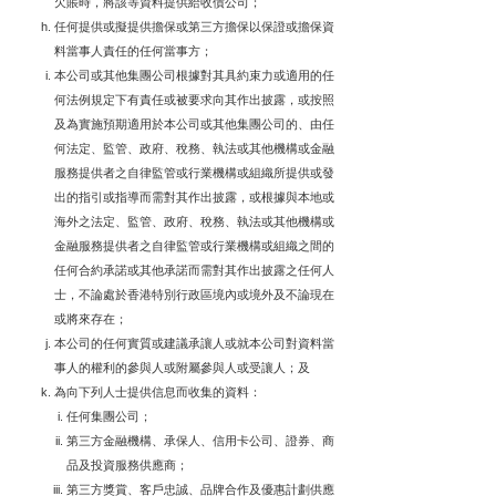
欠賬時，將該等資料提供給收債公司；
任何提供或擬提供擔保或第三方擔保以保證或擔保資
料當事人責任的任何當事方；
本公司或其他集團公司根據對其具約束力或適用的任
何法例規定下有責任或被要求向其作出披露，或按照
及為實施預期適用於本公司或其他集團公司的、由任
何法定、監管、政府、稅務、執法或其他機構或金融
服務提供者之自律監管或行業機構或組織所提供或發
出的指引或指導而需對其作出披露，或根據與本地或
海外之法定、監管、政府、稅務、執法或其他機構或
金融服務提供者之自律監管或行業機構或組織之間的
任何合約承諾或其他承諾而需對其作出披露之任何人
士，不論處於香港特別行政區境內或境外及不論現在
或將來存在；
本公司的任何實質或建議承讓人或就本公司對資料當
事人的權利的參與人或附屬參與人或受讓人；及
為向下列人士提供信息而收集的資料：
任何集團公司；
第三方金融機構、承保人、信用卡公司、證券、商
品及投資服務供應商；
第三方獎賞、客戶忠誠、品牌合作及優惠計劃供應