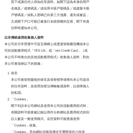
寫下或讓任何人得知此等資料。如閣下認為本身的用戶
名稱及／或密碼及／或信用卡賬戶號碼及／或虛擬卡賬
戶號碼及／或私人密碼已向第三方洩露、遺失或被盜，
又或閣下戶口可能已被進行未經授權的交易，閣下有責
任即時通知本公司。
以非傳統途徑收集個人資料
本公司於日常營運中可從互聯網上或透過智能櫃員機或本公
司的流動應用程式「YES UA」或「sim Credit Card」（或
本公司不時推出的其他流動應用程式）收集個人資料，對此
本公司會採納以下的措施：
保安
本公司會按照嚴格的保安及保密標準保障向本公司提供
的任何資料，並採用加密法傳輸敏感資料，以保障個人
的私隠。
「Cookies」
閣下到訪本公司網站及使用本公司的流動應用程式時，
有關資料可能會被記錄以用作分析網站及應用程式的到
訪人數及一般使用模式。這些資料可能透過使用
「Cookies」收集。
「Cookies」是由網站伺服器傳送至瀏覽器的小段資