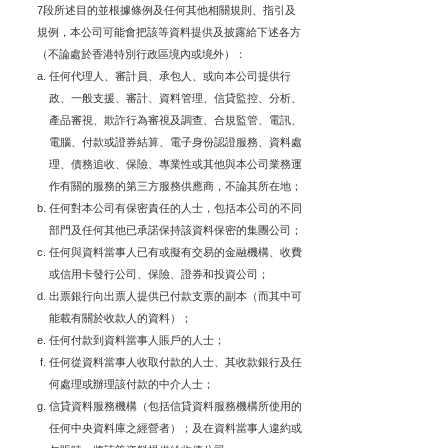
7段所述目的並根據條例及任何其他相關規則、指引及
規例，本公司可能會把該等資料提供及披露給下述各方
（不論處於香港特別行政區境內或境外）：
任何代理人、審計員、承包人、或向本公司提供行
政、一般支援、審計、資料管理、信貸監控、分析、
產品審視、欺詐行為審視及調查、合規監管、電訊、
電腦、付款或證券結算、電子身份認證服務、資料處
理、債務追收、保險、專業性或其他與本公司業務運
作有關的服務的第三方服務供應商，不論其所在地；
任何對本公司有保密責任的人士，包括本公司的不同
部門及任何其他已承諾保持該資料保密的集團公司；
任何與資料當事人已有或擬有交易的金融機構、收費
或信用卡發行公司、保險、證券和投資公司；
出票銀行向出票人提供已付款支票的副本（而其中可
能載有關於收款人的資料）；
任何付款到資料當事人賬戶的人士；
任何從資料當事人收取付款的人士、其收款銀行及任
何處理或辦理該付款的中介人士；
信貸資料服務機構（包括信貸資料服務機構所使用的
任何中央資料庫之經營者）；及在資料當事人違約或