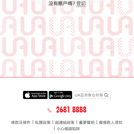
沒有賬戶嗎?
登記
2681 8888
|
|
|
|
條款及條件
私隱政策
超連結政策
重要聲明
擬借款人須知
|
小心借錢陷阱