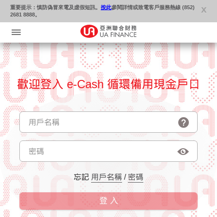
.
x
重要提示：慎防偽冒來電及虛假短訊。
按此
參閱詳情或致電客戶服務熱線 (852)
2681 8888。
中
EN
歡迎登入 e-Cash 循環備用現金戶口
忘記
用戶名稱
/
密碼
登 入