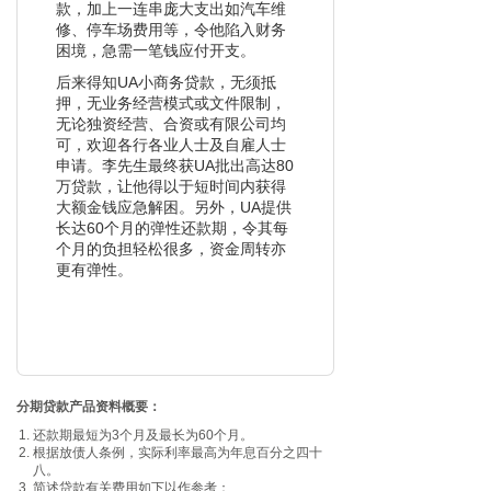
款，加上一连串庞大支出如汽车维
修、停车场费用等，令他陷入财务
困境，急需一笔钱应付开支。
后来得知UA小商务贷款，无须抵
押，无业务经营模式或文件限制，
无论独资经营、合资或有限公司均
可，欢迎各行各业人士及自雇人士
申请。李先生最终获UA批出高达80
万贷款，让他得以于短时间内获得
大额金钱应急解困。另外，UA提供
长达60个月的弹性还款期，令其每
个月的负担轻松很多，资金周转亦
更有弹性。
分期贷款产品资料概要：
还款期最短为3个月及最长为60个月。
根据放债人条例，实际利率最高为年息百分之四十
八。
简述贷款有关费用如下以作参考：