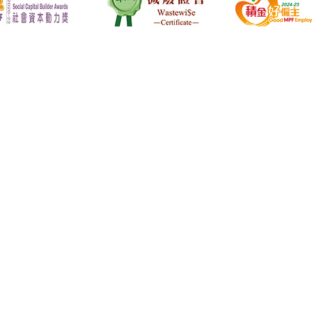
使用網站及流動應用程式之條款及細則
私隱政策
超連結政策
重要聲明
擬借款人須知
小心借錢陷阱
穩健理財
香港個人財務困難處理守則
© 版權所有 亞洲聯合財務有限公司 2026 不得轉載
放債人牌照號碼 : 843/2026