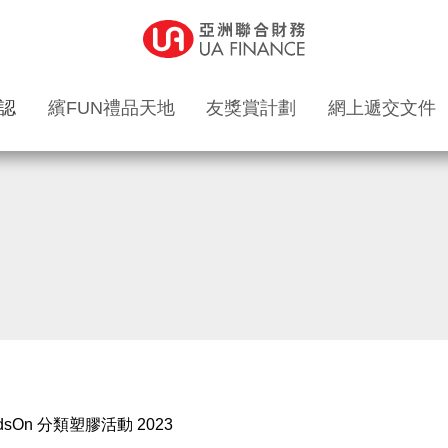
認
繽FUN禮品天地
友獎賞計劃
網上遞交文件
andsOn 分類塑膠活動 2023