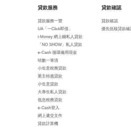
貸款服務
貸款確認
貸款服務一覽
貸款確認
UA「一Click即借」
優先批核貸款確
i-Money 網上錢私人貸款
「NO SHOW」私人貸款
e-Cash 循環備用現金
咭數一筆清
小生意稅務貸款
業主特惠貸款
小生意貸款
大專生私人貸款
低息稅務貸款
e-Cash登入
網上遞交文件
貸款計算機