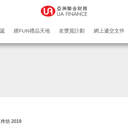
認
繽FUN禮品天地
友獎賞計劃
網上遞交文件
坊 2019