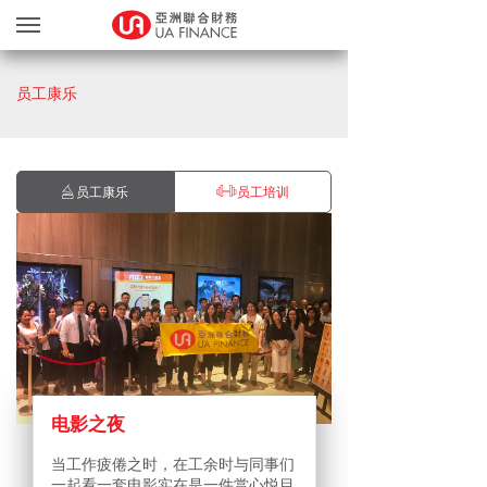
贷款服务
员工康乐
贷款确认
缤FUN礼品天地
友奖赏计划
员工康乐
员工培训
网上递交文件
关于我们
亲身办理
繁
EN
电影之夜
当工作疲倦之时，在工余时与同事们
一起看一套电影实在是一件赏心悦目