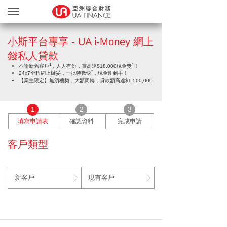
貸款服務
小斯平台專享 - UA i-Money 網上
貸款確認
錢私人貸款
1
^
繽FUN禮品天地
不論新舊客戶
，人人有份，賞高達$18,000現金獎
！
*
24x7全程網上辦妥，一批轉數快
，現金即到手！
【業主限定】無須樓契，大額周轉，貸款額高達$1,500,000
友獎賞計劃
網上遞交文件
1
2
3
關於我們
填寫申請表
確認資料
完成申請
親身辦理
客戶類型
Blog
新客戶
現有客戶
简
EN