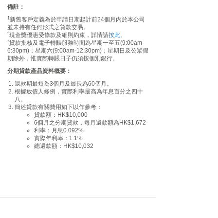
備註：
1
新舊客戶定義為於申請日期起計前24個月內於本公司
並未持有任何形式之貸款交易。
^
現金獎優惠受條款及細則約束，詳情請
按此
。
*
貸款批核及電子轉賬服務時間為星期一至五(9:00am-
6:30pm)；星期六(9:00am-12:30pm)；星期日及公眾假
期除外，惟實際轉賬日子仍須按個別銀行。
分期貸款產品資料概要：
還款期最短為3個月及最長為60個月。
根據放債人條例，實際利率最高為年息百分之四十
八。
簡述貸款有關費用如下以作參考：
貸款額：HK$10,000
6個月之分期貸款，每月還款額為HK$1,672
利率：月息0.092%
實際年利率：1.1%
總還款額：HK$10,032