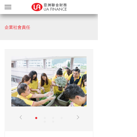
貸款服務
企業社會責任
貸款確認
繽FUN禮品天地
友獎賞計劃
網上遞交文件
關於我們
親身辦理
Blog
简
EN