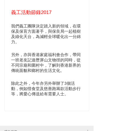
義工活動節錄2017
我們義工團隊決定踏入新的領域，在環
保及保肓方面著手，與保良局一起植樹
及綠化天台，為減輕全球暖化出一分綿
力。
另外，亦與香港家庭福利會合作，帶同
一班老友記遊歷屏山文物徑的同時，從
不同宗廟和圍村中，了解到香港新界的
傳統面貌和鄉村的生活文化。
除此之外，今年亦另外舉辦了3個活
動，例如惜食堂及慈善跑籌款活動步行
等，將愛心傳送給有需要人士。