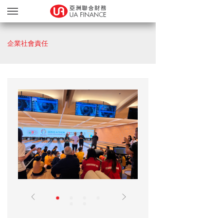
貸款服務
企業社會責任
貸款確認
繽FUN禮品天地
友獎賞計劃
網上遞交文件
關於我們
親身辦理
Blog
简
EN