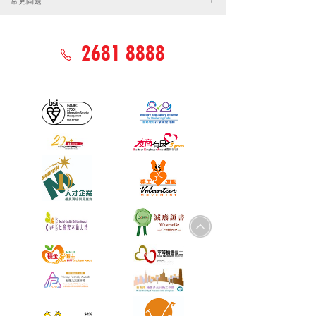
常見問題
2681 8888