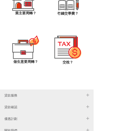
台｜
業主要周轉？
冇錢交學費？
UA亞
洲聯合
財務
UA亞洲聯合財務，
做生意要周轉？
24小時網上貸款平
交稅？
台，一線借貸/貸款/財
務公司，支援網上申
請或親身蒞臨分行申
貸款服務
請！隨時隨地申請貸
款，一批轉數快，星
貸款確認
期六、日照批照過
優惠計劃
數！
關於我們