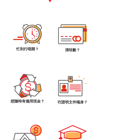
的專業信貸服務。
面，省時方便。
分行網絡
2681 8888
網上預約
26818787
特快貸款預約
忙到行唔開？
清咭數？
冇晒咭數纏身，成個人鬆晒！
現有客戶只要簡單填寫貸款要求，即可簡化貸款程序，
特快處理你的貸款申請。
集中清還所有卡數，為你度身打造彈性利率，節省利息
開支！
一線借
網上預約
了解更多
26818888
貸/貸
款/財
想隨時有備用現金？
冇證明文件喺身？
務公司
｜網上
貸款平