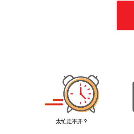
寻找你附近的分行
免Show任何證明文件包括身份證
全港47间分行，遍布港九新界，时刻为你提供方
简单一个电话即有专人帮你办妥贷款申请，全程
信贷服务。
方便。
分行网络
2681
网上预约
268
太忙走不开？