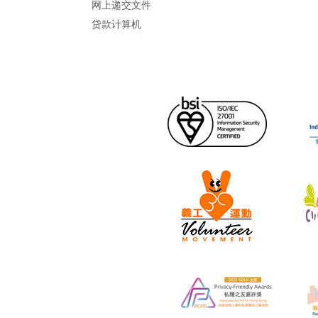
网上递交文件
贷款计算机