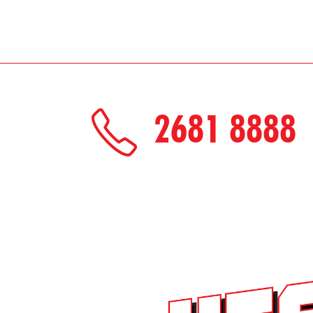
2681 8888