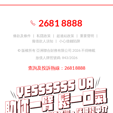
2681 8888
條款及條件
  |   
私隱政策
  |   
超連結政策
  |   
重要聲明
  |   
擬借款人須知
  |   
小心借錢陷阱
©
版權所有 亞洲聯合財務有限公司 2026 不得轉載
放債人牌照號碼: 843/2026
查詢及投訴熱線：2681 8888