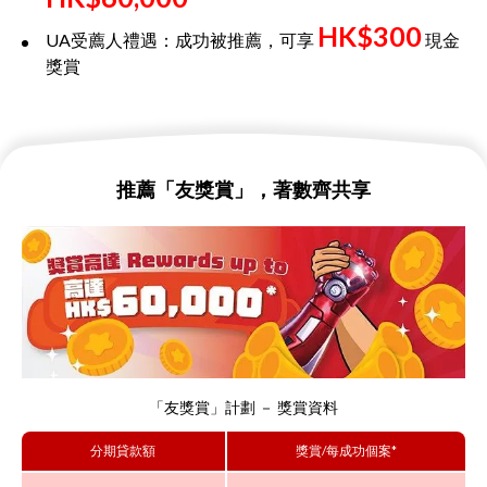
HK$300
UA受薦人禮遇：成功被推薦，可享
現金
獎賞
推薦「友獎賞」，著數齊共享
「友獎賞」計劃 － 獎賞資料
分期貸款額
獎賞/每成功個案*