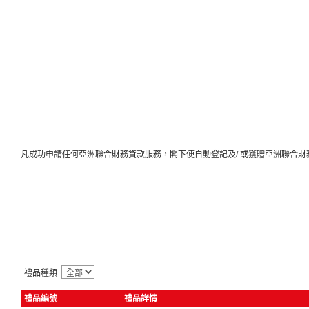
凡成功申請任何亞洲聯合財務貸款服務，閣下便自動登記及/ 或獲贈亞洲聯合財
禮品種類
禮品編號
禮品詳情