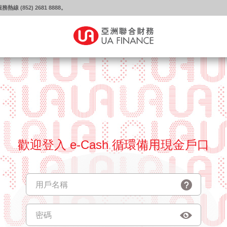
 (852) 2681 8888。
歡迎登入 e-Cash 循環備用現金戶口