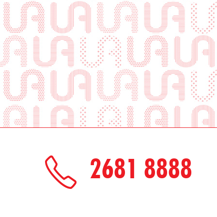
2681 8888