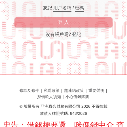
忘記
用戶名稱
/
密碼
登 入
沒有賬戶嗎?
登記
條款及條件
|
私隱政策
|
超連結政策
|
重要聲明
|
擬借款人須知
|
小心借錢陷阱
© 版權所有 亞洲聯合財務有限公司 2026
不得轉載
放債人牌照號碼: 843/2026
忠告：借錢梗要還，咪俾錢中介 查